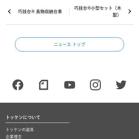
巧技台®小型セット（木
巧技台® 長物収納台車
製）
ニュース トップ
トッケンについて
トッケンの遊具
企業理念