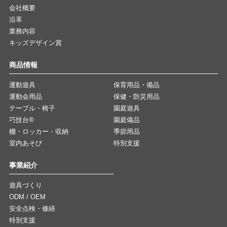
会社概要
沿革
業務内容
キッズデザイン賞
商品情報
運動遊具
保育用品・備品
運動会用品
保健・防災用品
テーブル・椅子
園庭遊具
巧技台®
園庭備品
棚・ロッカー・収納
季節用品
室内あそび
特別支援
事業紹介
遊具づくり
ODM / OEM
安全点検・修繕
特別支援